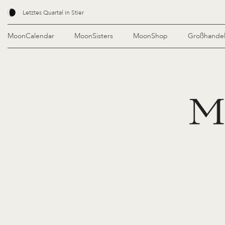
Letztes Quartal in Stier
MoonCalendar
MoonSisters
MoonShop
Großhande
Weiter
zum
Inhalt