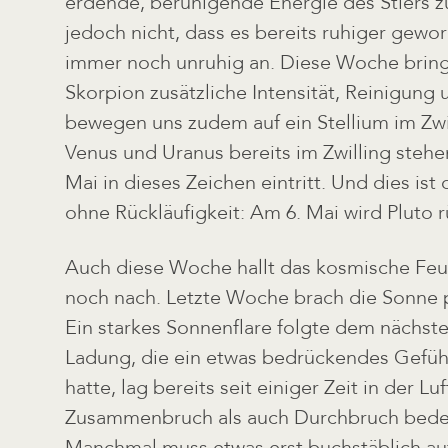
erdende, beruhigende Energie des Stiers z
jedoch nicht, dass es bereits ruhiger geword
immer noch unruhig an. Diese Woche brin
Skorpion zusätzliche Intensität, Reinigung 
bewegen uns zudem auf ein Stellium im Zwi
Venus und Uranus bereits im Zwilling steh
Mai in dieses Zeichen eintritt. Und dies ist
ohne Rückläufigkeit: Am 6. Mai wird Pluto r
Auch diese Woche hallt das kosmische Fe
noch nach. Letzte Woche brach die Sonne p
Ein starkes Sonnenflare folgte dem nächste
Ladung, die ein etwas bedrückendes Gefüh
hatte, lag bereits seit einiger Zeit in der L
Zusammenbruch als auch Durchbruch bede
Manchmal muss etwas erst buchstäblich au