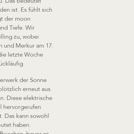
u. Das bedeutet
en ist. Es fühlt sich
gt der moon
und Tiefe. Wir
lling zu, wobei
en und Merkur am 17.
 die letzte Woche
ückläufig.
uerwerk der Sonne
lötzlich erneut aus.
n. Diese elektrische
l hervorgerufen
uft. Das kann sowohl
utet haben.
fbrechen, bevor es